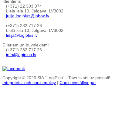
Klientiem:
(+371) 22 303 974
Lielā iela 10, Jelgava, LV3002
julija.logiplus@inbox.lv
(+371) 282 717 26
Lielā iela 10, Jelgava, LV3002
lidija@logiplus.lv
Dīleriem un būvniekiem:
(+371) 282 717 26
info@logiplus.lv
Copyright © 2026 SIA "LogiPlus" - Tavs skats uz pasauli!
Integritets- och cookiepolicy
|
Cookieinställningar