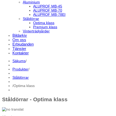
Aluminium
ALUPROF MB-45
ALUPROF MB-70
ALUPROF MB-78EI
Ståldörrar
Optima klass
Premium klass
Vinterträdgårder
Bildarkiv
Om oss
Erbjudanden
Tjänster
Kontakter
Sākums
/
Produkter
/
Ståldörrar
/
Optima klass
Ståldörrar - Optima klass