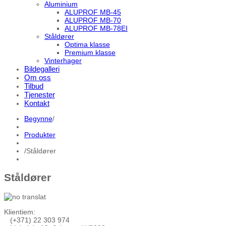
Aluminium
ALUPROF MB-45
ALUPROF MB-70
ALUPROF MB-78EI
Ståldører
Optima klasse
Premium klasse
Vinterhager
Bildegalleri
Om oss
Tilbud
Tjenester
Kontakt
Begynne
/
Produkter
/
Ståldører
Ståldører
Klientiem:
(+371) 22 303 974