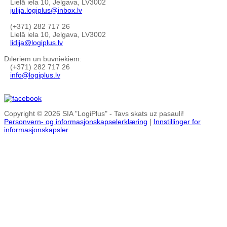
Lielā iela 10, Jelgava, LV3002
julija.logiplus@inbox.lv
(+371) 282 717 26
Lielā iela 10, Jelgava, LV3002
lidija@logiplus.lv
Dīleriem un būvniekiem:
(+371) 282 717 26
info@logiplus.lv
Copyright © 2026 SIA "LogiPlus" - Tavs skats uz pasauli!
Personvern- og informasjonskapselerklæring
|
Innstillinger for
informasjonskapsler