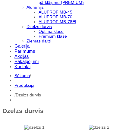
pārklājumu (PREMIUM)
Alumīnijs
ALUPROF MB-45
ALUPROF MB-70
ALUPROF MB-78EI
Dzelzs durvis
Optima klase
Premium klase
Ziemas dārzi
Galerija
Par mums
Akcijas
Pakalpojumi
Kontakti
Sākums
/
Produkcija
/
Dzelzs durvis
Dzelzs durvis