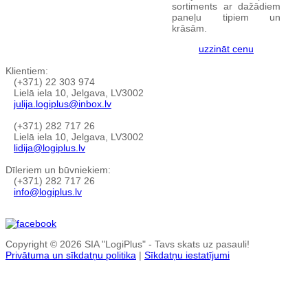
sortiments ar dažādiem
paneļu tipiem un
krāsām.
uzzināt cenu
Klientiem:
(+371) 22 303 974
Lielā iela 10, Jelgava, LV3002
julija.logiplus@inbox.lv
(+371) 282 717 26
Lielā iela 10, Jelgava, LV3002
lidija@logiplus.lv
Dīleriem un būvniekiem:
(+371) 282 717 26
info@logiplus.lv
Copyright © 2026 SIA "LogiPlus" - Tavs skats uz pasauli!
Privātuma un sīkdatņu politika
|
Sīkdatņu iestatījumi