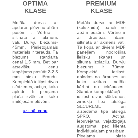
OPTIMA
PREMIUM
KLASE
KLASE
Metāla durvis ar
Metāla durvis ar MDF
apdares plēvi no abām
(kokskaidu) paneli no
pusēm . Vērtne ir
abām pusēm. Vērtne ir
siltināta ar akmens
ar drošības ribām,
vati. Durvju biezums-
siltināta ar akmens vati.
45mm. Pielietojamais
Tā kopā ar diviem MDF
materiāls ir tērauds. Tā
paneļiem nodrošina
biezums standarta
lielisku skaņas un
cenai 1.5 mm. Bet par
siltuma izolāciju. Durvju
atsevišķu cenu
biezums ir 70mm.
iespējams pasūtīt 2-2.5
Komplektā ietilpst
mm biezu tēraudu.
aplodas no ārpuses un
Komplektā ietilpst divas
koka uzlikas metāla
slēdzenes, actiņa, koka
kārbai no iekšpuses.
aplode. Ir pieejama
Standartkomplektācijā
plaša izvēle ar koku
ietilpst divas slēdzenes,
imitējošām plēvēm.
zirnekļa tipa atslēga
SECUREME un
uzzināt cenu
aizbīdama tipa atslēga
SPRO. Actiņa,
iebūvējama vajadzīgajā
augstumā, pēc klienta
individuālajām prasībām.
Pieejams plašs